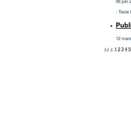
06 juin 
- Texte
Publ
12 mar
<<
<
1
2
3
4
5