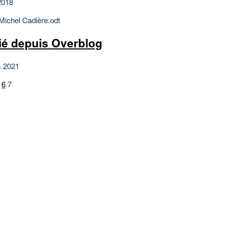
2018
 Michel Cadière.odt
ié depuis Overblog
s 2021
6
7