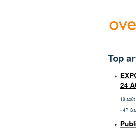
Top ar
EXP
24 
18 août
- 4P Gal
Publ